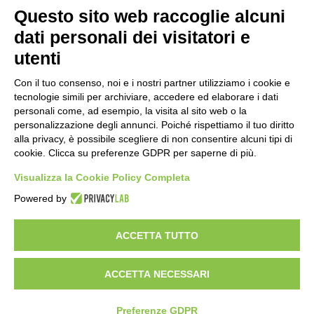
Blocchi
Questo sito web raccoglie alcuni
dati personali dei visitatori e
Finalità
utenti
Tempo di conservazione
Il tempo di conservazione non è stato
Con il tuo consenso, noi e i nostri partner utilizziamo i cookie e
impostato
tecnologie simili per archiviare, accedere ed elaborare i dati
personali come, ad esempio, la visita al sito web o la
personalizzazione degli annunci. Poiché rispettiamo il tuo diritto
alla privacy, è possibile scegliere di non consentire alcuni tipi di
cookie. Clicca su preferenze GDPR per saperne di più.
Visualizza la Cookie Policy Completa
Contattaci
Powered by
ACCETTA TUTTO
Seguici
ACCETTA NECESSARI
Preferenze GDPR
Powered by
Moodle